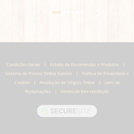
Condições Gerais
|
Estado de Encomendas e Produtos
|
Sistema de Pontos Online Gamito
|
Política de Privacidade e
Cookies
|
Resolução de Litígios Online
|
Livro de
Reclamações
|
Direito de livre resolução