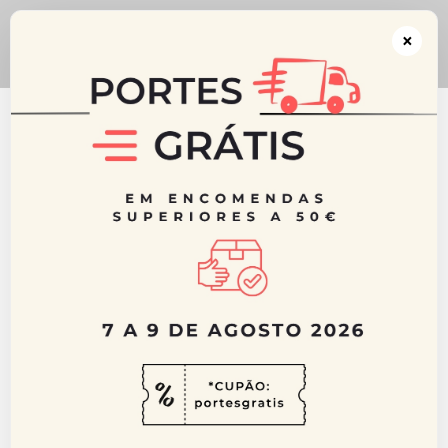
** CUPÃO: portesgratis ** Portes GRÁTIS acima dos 50€ para Portugal
Continental ** De 7 a 9 de Agosto 2026
×