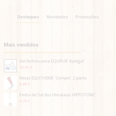
Destaques
Novidades
Promoções
Contactos
Mais vendidos
Gel Refrescante EQUIPUR 'Kuhlgel'
20,00 €
Meias EQUITHÈME 'Compet' 2 pares
8,80 €
Pedra de Sal dos Himalaias HIPPOTONIC
4,70 €