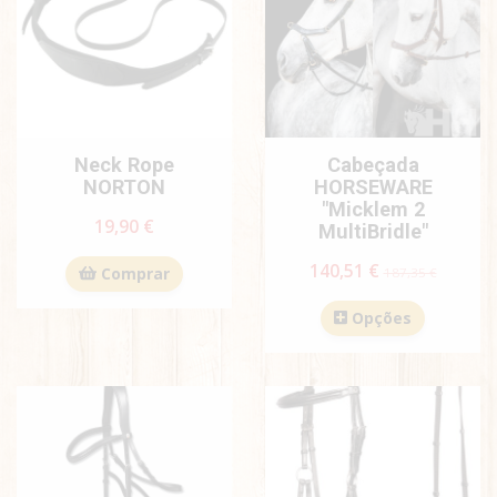
Neck Rope
Cabeçada
NORTON
HORSEWARE
"Micklem 2
19,90 €
MultiBridle"
140,51 €
Comprar
187,35 €
Opções