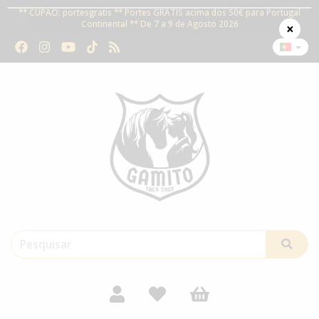
** CUPÃO: portesgratis ** Portes GRÁTIS acima dos 50€ para Portugal
Continental ** De 7 a 9 de Agosto 2026
×