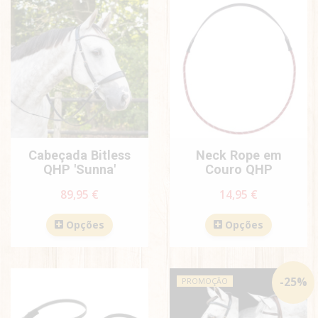
Cabeçada Bitless
Neck Rope em
QHP 'Sunna'
Couro QHP
89,95 €
14,95 €
Opções
Opções
-
25
%
PROMOÇÃO