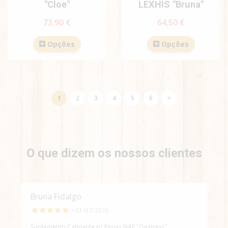
"Cloe"
LEXHIS "Bruna"
73,90 €
64,50 €
Opções
Opções
1
2
3
4
5
6
>
O que dizem os nossos clientes
Bruna Fidalgo
• 01/07/2026
Suplemento Calmante p/ Éguas NAF "Oestress"