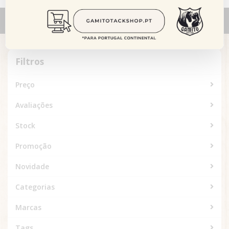
Alternar
navegação
Filtros
Filtros
Preço
Avaliações
Stock
Promoção
Novidade
Categorias
Marcas
Tags