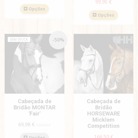
99,95 €
Opções
Opções
-
50
%
SEM STOCK
Cabeçada de
Cabeçada de
Bridão MONTAR
Bridão
'Fair'
HORSEWARE
Micklem
69,98 €
139,95 €
Competition
166,50 €
Opções