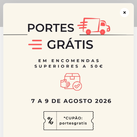
** CUPÃO: portesgratis ** Portes GRÁTIS acima dos 50€ para Portugal
Continental ** De 7 a 9 de Agosto 2026
×