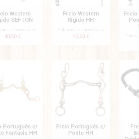
reio Western
Freio Western
Freio
gido SEFTON
Rigido HH
Pon
caduras/acessórios
Embocaduras/acessórios
40,50 €
10,00 €
Emboca
o Português c/
Freio Português c/
Fre
e Fantasia HH
Ponte HH
B
Calde