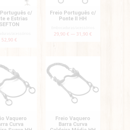
 Português c/
Freio Português c/
te e Estrias
Ponte II HH
SEFTON
Embocaduras/acessórios
duras/acessórios
29,90 € — 31,90 €
52,90 €
io Vaquero
Freio Vaquero
arra Curva
Barra Curva
ira Suave HH
Caldeira Média HH