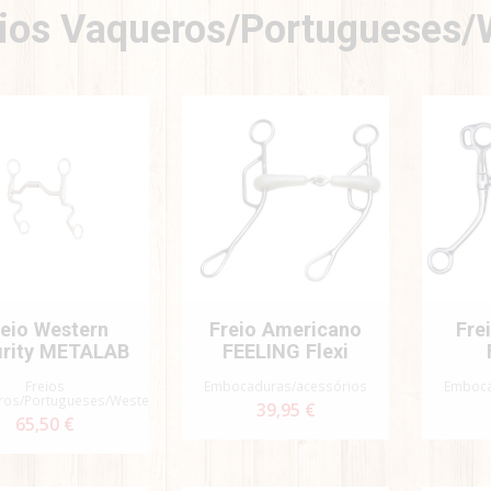
ios Vaqueros/Portugueses/
reio Western
Freio Americano
Fre
urity METALAB
FEELING Flexi
Freios
Embocaduras/acessórios
Emboca
ros/Portugueses/Western
39,95 €
65,50 €