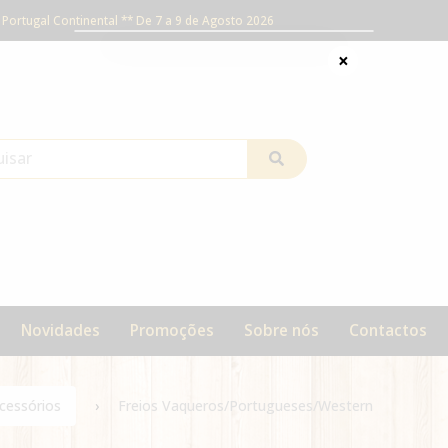
Portugal Continental ** De 7 a 9 de Agosto 2026
×
Novidades
Promoções
Sobre nós
Contactos
cessórios
Freios Vaqueros/Portugueses/Western