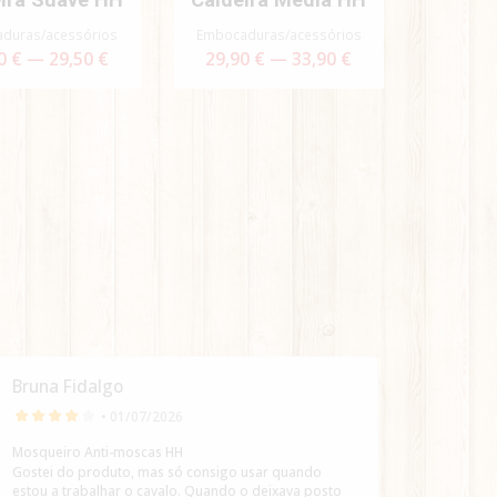
duras/acessórios
Embocaduras/acessórios
0 € — 29,50 €
29,90 € — 33,90 €
Bruna Fidalgo
Bruna 
• 01/07/2026
Mosqueiro Anti-moscas HH
Supleme
Gostei do produto, mas só consigo usar quando
Adorei 
estou a trabalhar o cavalo. Quando o deixava posto
perfeit