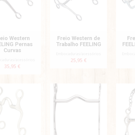
reio Western
Freio Western de
Fr
ELING Pernas
Trabalho FEELING
FEEL
Curvas
Embocaduras/acessórios
Emboca
caduras/acessórios
25,95 €
35,95 €