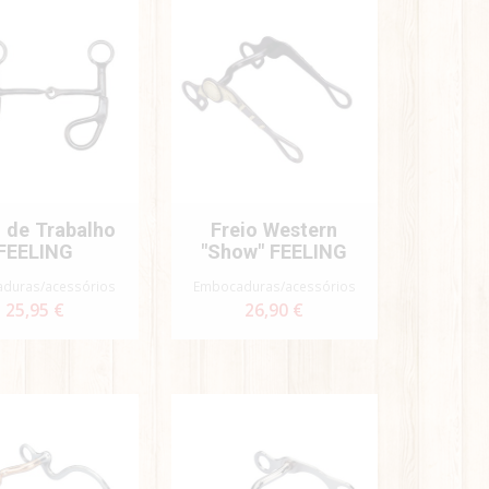
o de Trabalho
Freio Western
FEELING
"Show" FEELING
duras/acessórios
Embocaduras/acessórios
25,95 €
26,90 €