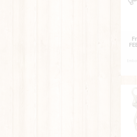
F
FE
Embo