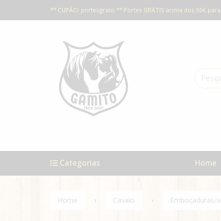
** CUPÃO: portesgratis ** Portes GRÁTIS acima dos 50€ para 
Categorias
Home
Home
Cavalo
Embocaduras/a