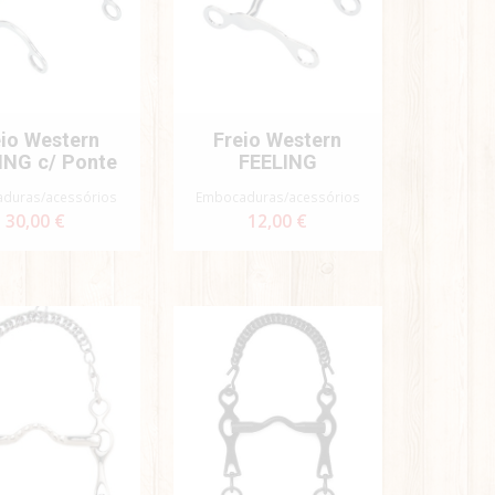
eio Western
Freio Western
ING c/ Ponte
FEELING
duras/acessórios
Embocaduras/acessórios
30,00 €
12,00 €