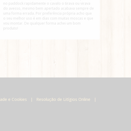
no paddock rapidamente o cavalo o tirava ou virava
uso! Re
do avesso, mesmo bem apertado acabava sempre de
fosse pr
uma forma errada. Por preferência própria acho que
o seu melhor uso é em dias com muitas moscas e que
vou montar. De qualquer forma achei um bom
produto!
idade e Cookies
|
Resolução de Litígios Online
|