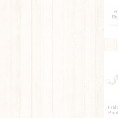
F
Rí
Embo
Frei
Pont