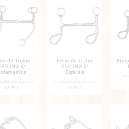
eio de Treino
Freio de Treino
Frei
FEELING c/
FEELING c/
Rolamentos
Espirais
Emboca
caduras/acessórios
Embocaduras/acessórios
32,95 €
32,95 €