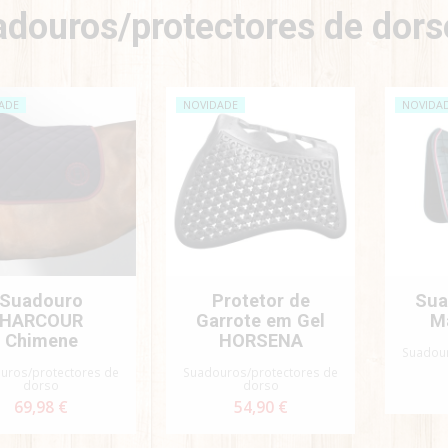
douros/protectores de dors
ADE
NOVIDADE
NOVIDA
Suadouro
Protetor de
Sua
HARCOUR
Garrote em Gel
M
Chimene
HORSENA
Suadour
uros/protectores de
Suadouros/protectores de
dorso
dorso
69,98 €
54,90 €