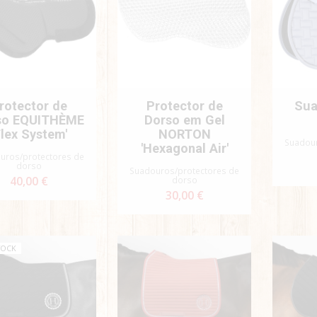
rotector de
Protector de
Su
so EQUITHÈME
Dorso em Gel
Flex System'
NORTON
Suadour
'Hexagonal Air'
uros/protectores de
dorso
Suadouros/protectores de
40,00 €
dorso
30,00 €
TOCK