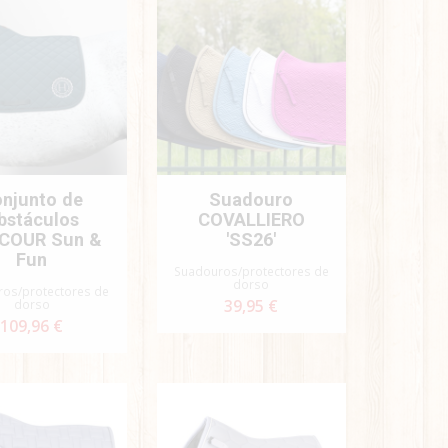
njunto de
Suadouro
bstáculos
COVALLIERO
COUR Sun &
'SS26'
Fun
Suadouros/protectores de
dorso
os/protectores de
dorso
39,95 €
109,96 €