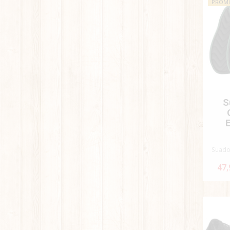
PROM
S
Suado
47,