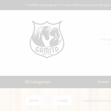
** CUPÃO: portesgratis ** Portes GRÁTIS acima dos 50€ para 
Categorias
Home
Home
Cavalo
Suadouros/protec