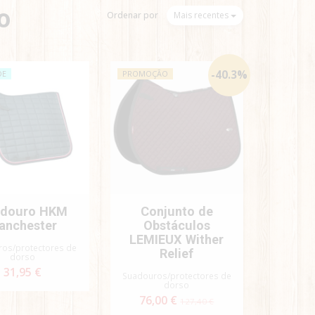
o
Ordenar por
Mais recentes
-
40.3
%
DE
PROMOÇÃO
douro HKM
Conjunto de
anchester
Obstáculos
LEMIEUX Wither
os/protectores de
Relief
dorso
31,95 €
Suadouros/protectores de
dorso
76,00 €
127,40 €