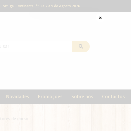
Portugal Continental ** De 7 a 9 de Agosto 2026
×
Novidades
Promoções
Sobre nós
Contactos
tores de dorso