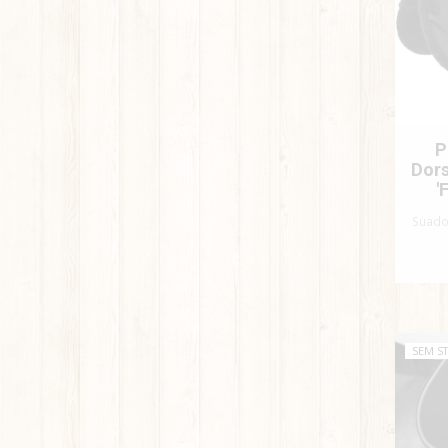
P
Dor
'
Suado
SEM S