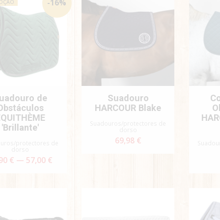
-
16
%
OÇÃO
uadouro de
Suadouro
Co
Obstáculos
HARCOUR Blake
O
EQUITHÈME
HAR
Suadouros/protectores de
'Brillante'
dorso
69,98 €
uros/protectores de
Suadour
dorso
90 € — 57,00 €