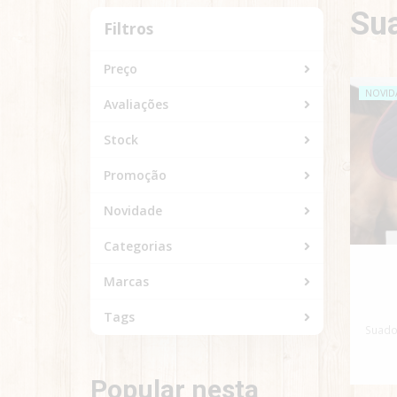
Sua
Filtros
Filtros
Preço
NOVID
Avaliações
Stock
Promoção
Novidade
Categorias
Marcas
Tags
Suado
Popular nesta