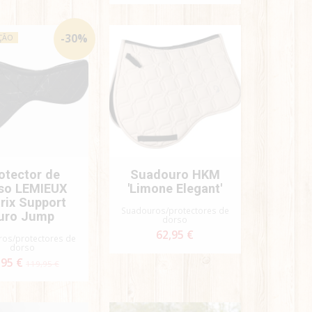
-
30
%
ÇÃO
otector de
Suadouro HKM
so LEMIEUX
'Limone Elegant'
rix Support
Suadouros/protectores de
uro Jump
dorso
62,95 €
os/protectores de
dorso
,95 €
119,95 €