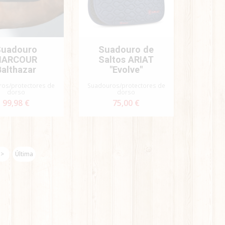
Suadouro
Suadouro de
HARCOUR
Saltos ARIAT
Balthazar
"Evolve"
os/protectores de
Suadouros/protectores de
dorso
dorso
99,98 €
75,00 €
>
Última