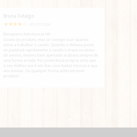
Bruna Fidalgo
Bruna 
• 01/07/2026
Mosqueiro Anti-moscas HH
Supleme
Gostei do produto, mas só consigo usar quando
Adorei 
estou a trabalhar o cavalo. Quando o deixava posto
perfeit
no paddock rapidamente o cavalo o tirava ou virava
uso! Re
do avesso, mesmo bem apertado acabava sempre de
fosse pr
uma forma errada. Por preferência própria acho que
o seu melhor uso é em dias com muitas moscas e que
vou montar. De qualquer forma achei um bom
produto!