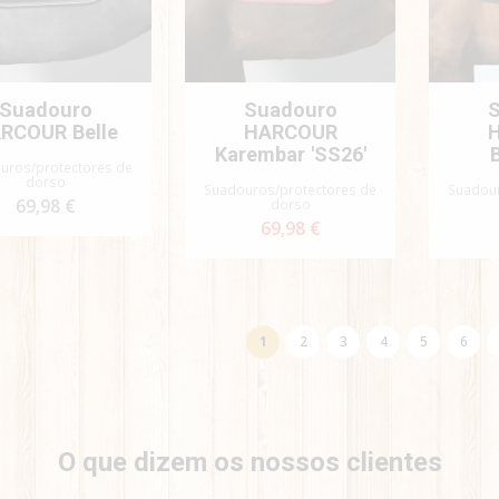
Suadouro
Suadouro
RCOUR Belle
HARCOUR
Karembar 'SS26'
uros/protectores de
dorso
Suadouros/protectores de
Suadour
69,98 €
dorso
69,98 €
1
2
3
4
5
6
O que dizem os nossos clientes