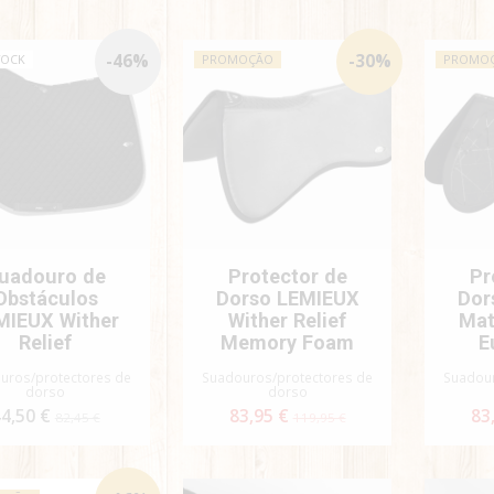
-
46
%
-
30
%
TOCK
PROMOÇÃO
PROMO
uadouro de
Protector de
Pr
Obstáculos
Dorso LEMIEUX
Dor
MIEUX Wither
Wither Relief
Mat
Relief
Memory Foam
E
uros/protectores de
Suadouros/protectores de
Suadour
dorso
dorso
4,50 €
83,95 €
83
82,45 €
119,95 €