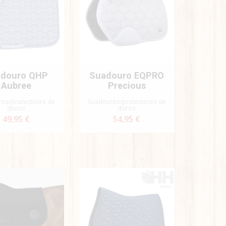
adouro QHP
Suadouro EQPRO
Aubree
Precious
os/protectores de
Suadouros/protectores de
dorso
dorso
49,95 €
54,95 €