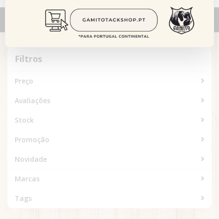
Alternar
navegação
Filtros
Filtros
Preço
Avaliações
Stock
Promoção
Novidade
Marcas
Tags