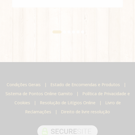
Condições Gerais
|
Estado de Encomendas e Produtos
|
Sistema de Pontos Online Gamito
|
Política de Privacidade e
Cookies
|
Resolução de Litígios Online
|
Livro de
Reclamações
|
Direito de livre resolução