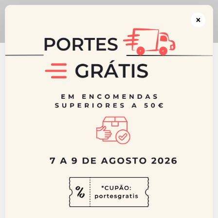
** CUPÃO: portesgratis ** Portes GRÁTIS acima dos 50€ para Portugal
Continental ** De 7 a 9 de Agosto 2026
×