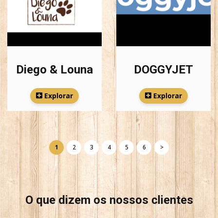
Diego & Louna
DOGGYJET
Explorar
Explorar
1
2
3
4
5
6
>
O que dizem os nossos clientes