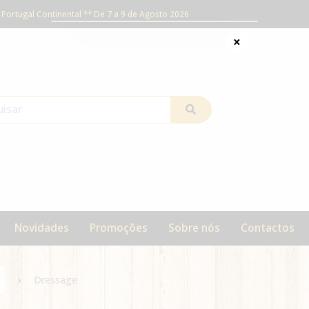
Portugal Continental ** De 7 a 9 de Agosto 2026
×
Novidades
Promoções
Sobre nós
Contactos
Dressage