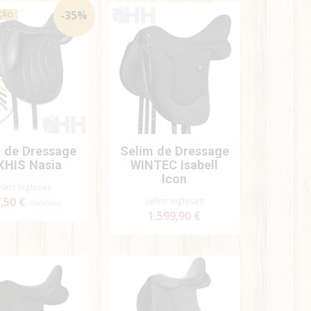
-
35
%
ÇÃO
 de Dressage
Selim de Dressage
XHIS Nasia
WINTEC Isabell
Icon
elins Ingleses
,50 €
Selins Ingleses
750,00 €
1.599,90 €