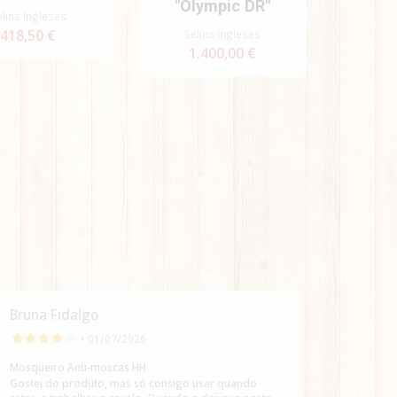
"Olympic DR"
elins Ingleses
418,50 €
Selins Ingleses
1.400,00 €
Bruna Fidalgo
Bruna 
• 01/07/2026
Mosqueiro Anti-moscas HH
Supleme
Gostei do produto, mas só consigo usar quando
Adorei 