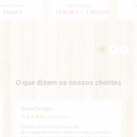
Selins Ingleses
Selins Ingleses
S
520,00 €
1.590,95 € — 1.825,50 €
1
2
>
O que dizem os nossos clientes
Bruna Fidalgo
• 01/07/2026
Elásticos de Silicone p/ Crinas HH
Já é a segunda vez que compro os negros e adoro!