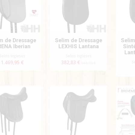
m de Dressage
Selim de Dressage
Selim
ENA Iberian
LEXHIS Lantana
Sint
Lan
Selins Ingleses
Selins Ingleses
1.469,95 €
382,83 €
S
546,90 €
BREVEM