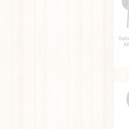
Seli
AR