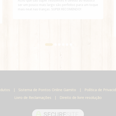
Acho que são super resistentes e devido ao elástico
ser um pouco mais largo são perfeitos para um toque
mais neat nas tranças. SUPER RECOMENDO!
odutos
|
Sistema de Pontos Online Gamito
|
Política de Privac
Livro de Reclamações
|
Direito de livre resolução