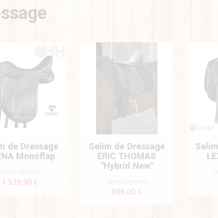
essage
m de Dressage
Selim de Dressage
Selim
ENA Monoflap
ERIC THOMAS
LE
"Hybrid New"
Selins Ingleses
S
1.539,90 €
Selins Ingleses
899,00 €