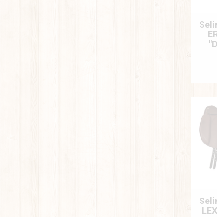
Seli
E
"
Seli
LEX