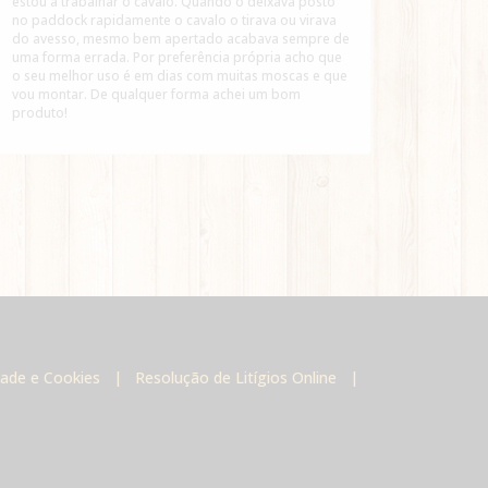
estou a trabalhar o cavalo. Quando o deixava posto
perfeit
no paddock rapidamente o cavalo o tirava ou virava
uso! Re
do avesso, mesmo bem apertado acabava sempre de
fosse pr
uma forma errada. Por preferência própria acho que
o seu melhor uso é em dias com muitas moscas e que
vou montar. De qualquer forma achei um bom
produto!
idade e Cookies
|
Resolução de Litígios Online
|