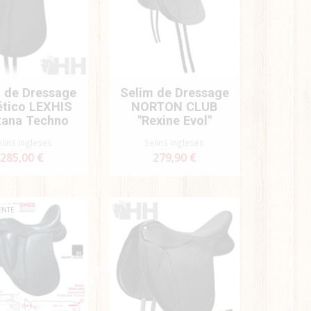
 de Dressage
Selim de Dressage
ético LEXHIS
NORTON CLUB
tana Techno
"Rexine Evol"
elins Ingleses
Selins Ingleses
285,00 €
279,90 €
ENTE