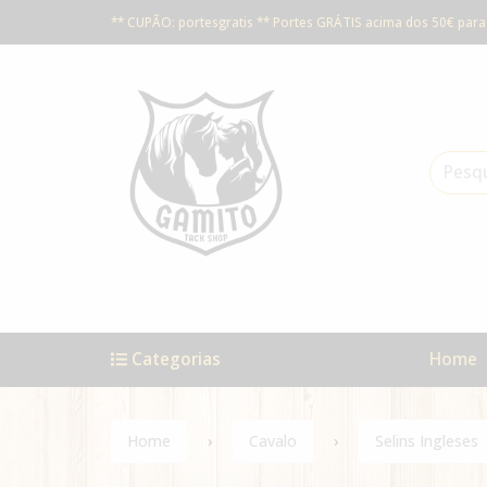
** CUPÃO: portesgratis ** Portes GRÁTIS acima dos 50€ para 
Categorias
Home
Home
Cavalo
Selins Ingleses