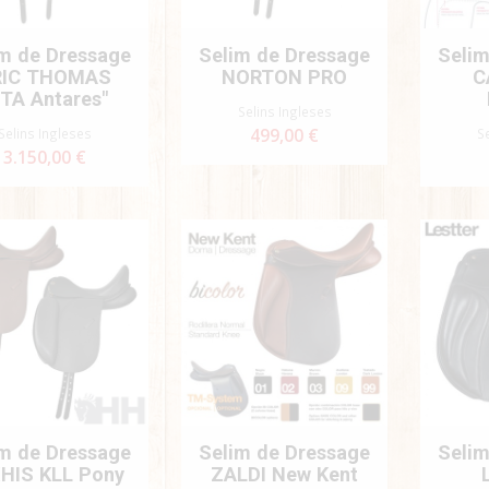
m de Dressage
Selim de Dressage
Selim
RIC THOMAS
NORTON PRO
C
DTA Antares"
Selins Ingleses
Selins Ingleses
499,00 €
S
3.150,00 €
m de Dressage
Selim de Dressage
Selim
HIS KLL Pony
ZALDI New Kent