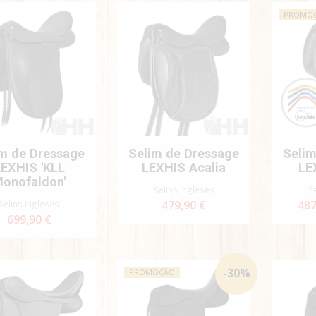
PROMO
m de Dressage
Selim de Dressage
Selim
EXHIS 'KLL
LEXHIS Acalia
LE
onofaldon'
Selins Ingleses
S
Selins Ingleses
479,90 €
487
699,90 €
-
30
%
PROMOÇÃO