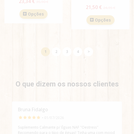
23,34 €
35,90 €
21,50 €
24,95 €
Opções
Opções
1
2
3
4
>
O que dizem os nossos clientes
Bruna Fidalgo
• 01/07/2026
Suplemento Calmante p/ Éguas NAF "Oestress"
Recomendo para o tipo de éguas! Tinha uma com mood