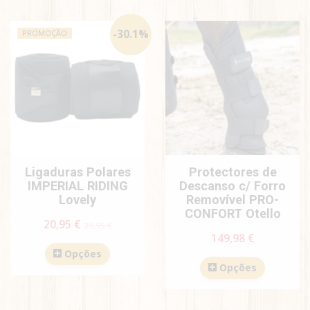
-
30.1
%
PROMOÇÃO
Ligaduras Polares
Protectores de
IMPERIAL RIDING
Descanso c/ Forro
Lovely
Removível PRO-
CONFORT Otello
20,95 €
29,95 €
149,98 €
Opções
Opções