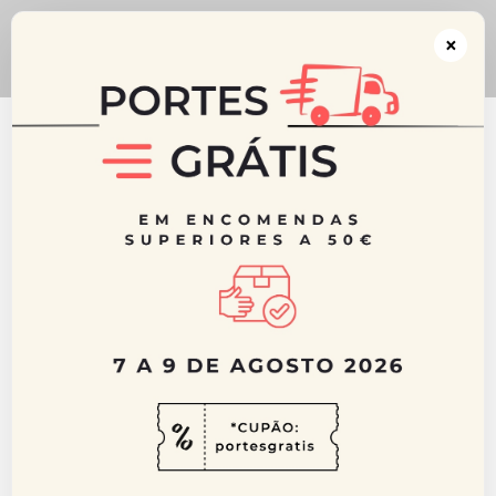
** CUPÃO: portesgratis ** Portes GRÁTIS acima dos 50€ para Portugal
Continental ** De 7 a 9 de Agosto 2026
×