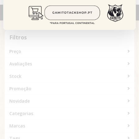
Alternar
navegação
Filtros
Filtros
Preço
Avaliações
Stock
Promoção
Novidade
Categorias
Marcas
Tags