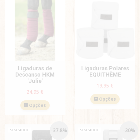
Ligaduras de
Ligaduras Polares
Descanso HKM
EQUITHÈME
'Julie'
19,95 €
24,95 €
Opções
Opções
-
37.8
%
-
30
%
SEM STOCK
SEM STOCK