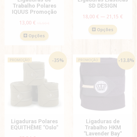
Trabalho Polares
SD DESIGN
IQUUS Promoção
18,00 € — 21,15 €
13,00 €
15,50 €
Opções
Opções
-
35
%
-
13.8
%
PROMOÇÃO
PROMOÇÃO
Ligaduras Polares
Ligaduras de
EQUITHÈME "Oslo"
Trabalho HKM
"Lavender Bay"