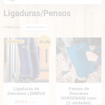
Ligaduras/Pensos
Ordenar por
Mais recentes
-
31.4
%
PROMOÇÃO
Ligaduras de
Pensos de
Descanso LEMIEUX
Descanso
HORSEWARE Ionic
36,00 €
52,45 €
(2 unidades)