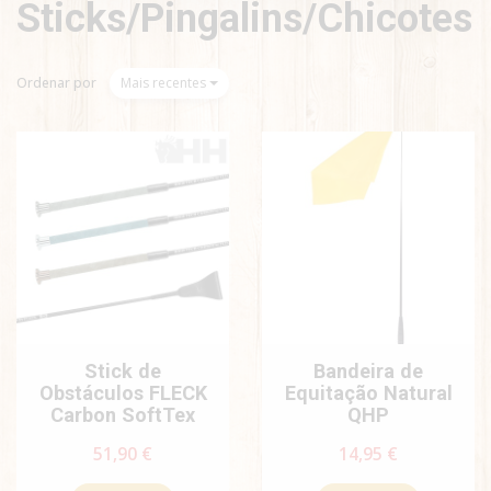
Sticks/Pingalins/Chicotes
Ordenar por
Mais recentes
Stick de
Bandeira de
Obstáculos FLECK
Equitação Natural
Carbon SoftTex
QHP
51,90 €
14,95 €