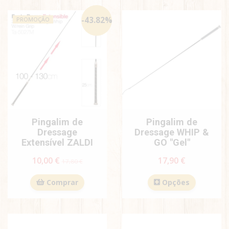
-
43.82
%
PROMOÇÃO
Pingalim de
Pingalim de
Dressage
Dressage WHIP &
Extensível ZALDI
GO "Gel"
10,00 €
17,90 €
17,80 €
Comprar
Opções