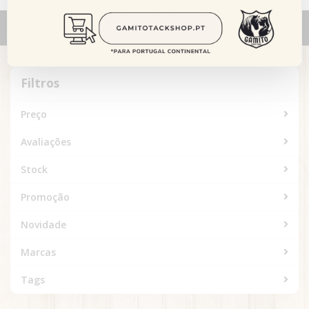
Alternar
navegação
Filtros
Filtros
Preço
Avaliações
Stock
Promoção
Novidade
Marcas
Tags