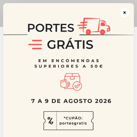
** CUPÃO: portesgratis ** Portes GRÁTIS acima dos 50€ para Portugal
Continental ** De 7 a 9 de Agosto 2026
×