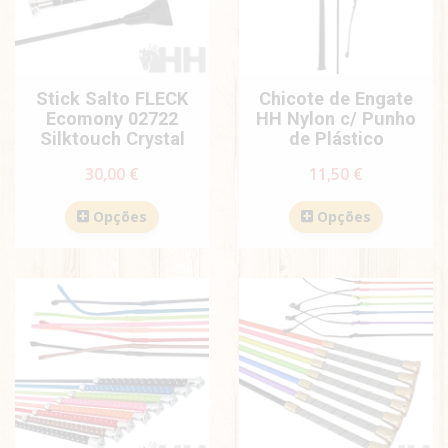
Stick Salto FLECK
Chicote de Engate
Ecomony 02722
HH Nylon c/ Punho
Silktouch Crystal
de Plástico
30,00 €
11,50 €
Opções
Opções