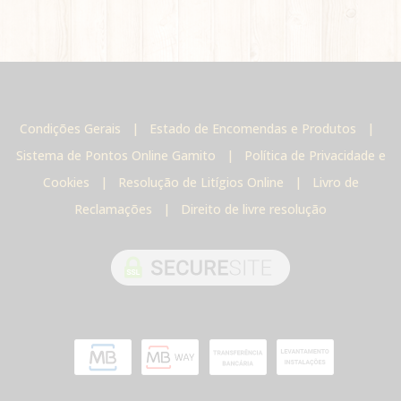
Condições Gerais
|
Estado de Encomendas e Produtos
|
Sistema de Pontos Online Gamito
|
Política de Privacidade e
Cookies
|
Resolução de Litígios Online
|
Livro de
Reclamações
|
Direito de livre resolução