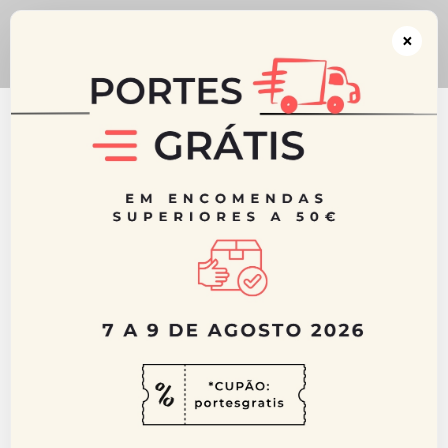
** CUPÃO: portesgratis ** Portes GRÁTIS acima dos 50€ para Portugal
Continental ** De 7 a 9 de Agosto 2026
×